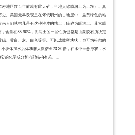
仁寿地区数百年前就有露天矿，当地人称膨润土为土粉）。真
历史。美国最早发现是在怀俄明州的古地层中，呈黄绿色的粘
后来人们就把凡是有这种性质的粘土，统称为膨润土。其实膨
，含量在85-90%，膨润土的一些性质也都是由蒙脱石所决定
黄绿、黄白、灰、白色等等。可以成致密块状，也可为松散的
小块体加水后体积胀大数倍至20-30倍，在水中呈悬浮状，水
它的化学成分和内部结构有关。...