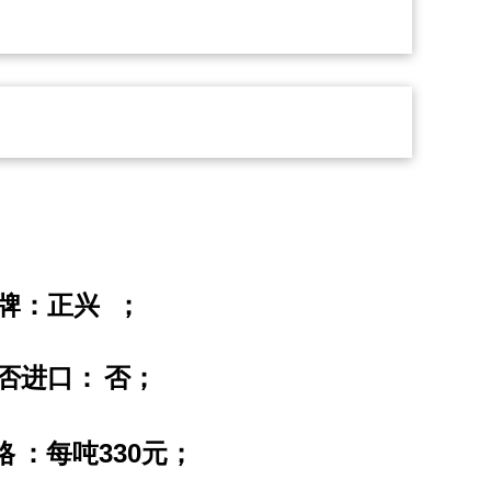
牌：正兴
；
否进口：
否；
330
格
：每吨
元；