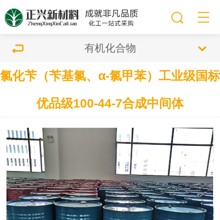
有机化合物
氯化苄（苄基氯、α-氯甲苯）工业级国标
优品级100-44-7合成中间体